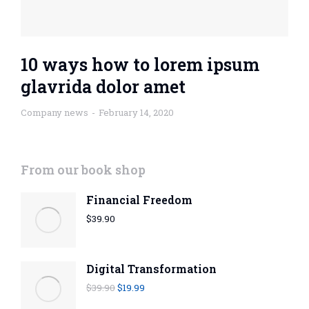
10 ways how to lorem ipsum
glavrida dolor amet
Company news
February 14, 2020
From our book shop
Financial Freedom
$
39.90
Digital Transformation
$
39.90
$
19.99