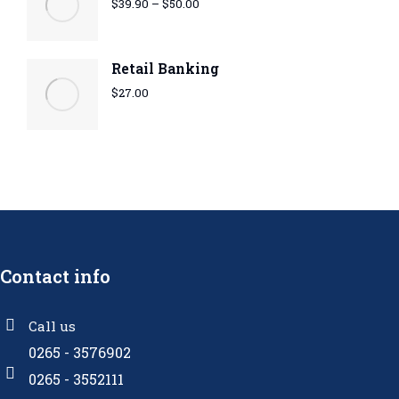
$
39.90
–
$
50.00
Retail Banking
$
27.00
Contact info
Call us
0265 - 3576902
0265 - 3552111