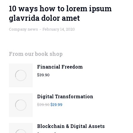
10 ways how to lorem ipsum
glavrida dolor amet
Company news
February 14, 2020
From our book shop
Financial Freedom
$
39.90
Digital Transformation
$
39.90
$
19.99
Blockchain & Digital Assets