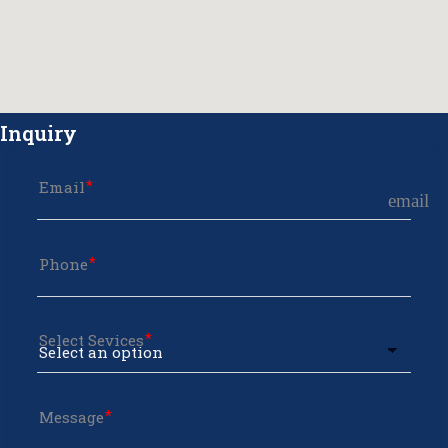
Inquiry
Email
email
Phone
Select Sevices
Message