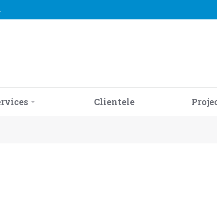
2
ervices
Clientele
Proje