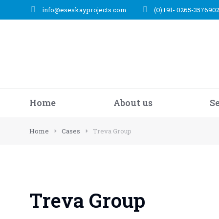
info@eseskayprojects.com
(O)+91- 0265-357690
Home
About us
S
Home
Cases
Treva Group
Treva Group