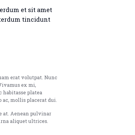
nterdum et sit amet
nterdum tincidunt
quam erat volutpat. Nunc
. Vivamus ex mi,
ac habitasse platea
ac, mollis placerat dui.
ue at. Aenean pulvinar
na aliquet ultrices.