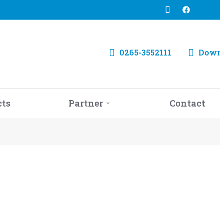
0265-3552111
Down
cts
Partner
Contact